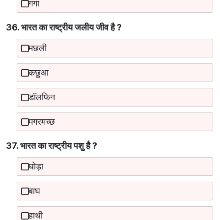
गंगा
36. भारत का राष्‍ट्रीय जलीय जीव है ?
मछली
कछुआ
डॉलफिन
मगरमच्छ
37. भारत का राष्‍ट्रीय पशु है ?
घोड़ा
बाघ
हाथी