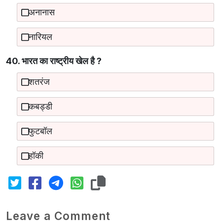
अनानास
नारियल
40. भारत का राष्‍ट्रीय खेल है ?
शतरंज
कबड्डी
फुटबॉल
हॉकी
Leave a Comment