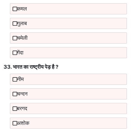
कमल
गुलाब
चमेली
गेंदा
33. भारत का राष्‍ट्रीय पेड़ है ?
नीम
चन्दन
बरगद
अशोक