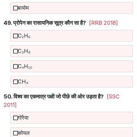
बायोम
49. प्रोपेन का रासायनिक सूत्र कौन सा है?
[RRB 2018]
C₂H₆
C₃H₈
C₄H₁₀
CH₄
50. विश्व का एकमात्र पक्षी जो पीछे की ओर उड़ता है?
[SSC
2011]
गोरैया
कोयल