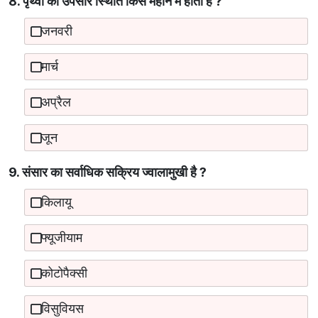
8. पृथ्वी की उपसौर स्थिति किस महीने में होती है ?
जनवरी
मार्च
अप्रैल
जून
9. संसार का सर्वाधिक सक्रिय ज्वालामुखी है ?
किलायू
फ्यूजीयाम
कोटोपैक्सी
विसुवियस