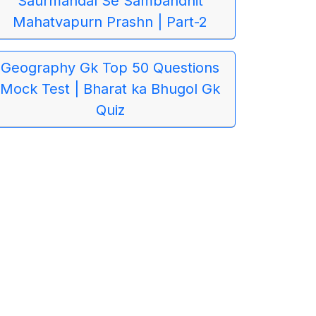
Saurmandal Se Sambandhit
Mahatvapurn Prashn | Part-2
Geography Gk Top 50 Questions
Mock Test | Bharat ka Bhugol Gk
Quiz