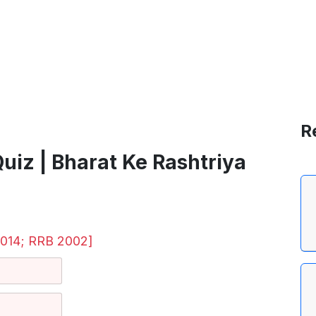
R
यारण्य Quiz | Bharat Ke Rashtriya
014; RRB 2002]