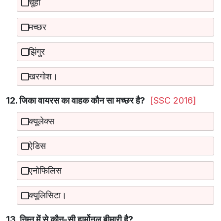
चूहा
मच्छर
झिंगुर
खरगोश।
12. जिका वायरस का वाहक कौन सा मच्छर है?
[SSC 2016]
क्यूलेक्स
ऐडिस
एनोफिलिस
क्यूलिसिटा।
13. निम्न में से कौन-सी हार्मोनल बीमारी है?