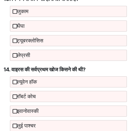
जुकाम
घेंघा
ट्यूबरक्लोसिस
लेप्रसी
14. वाइरस की सर्वप्रथम खोज किसने की थी?
ल्यूवेन हॉक
रॉबर्ट कोच
इवानोवास्की
लुई पाश्चर