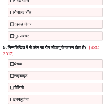
रॉबर्ट कोच
रोनाल्ड रॉस
एडवर्ड जेनर
लुइ पाश्चर
5. निम्नलिखित में से कौन सा रोग जीवाणु के कारण होता है?
[SSC
2017]
चेचक
टाइफाइड
पोलियो
इनफ्लुएंजा