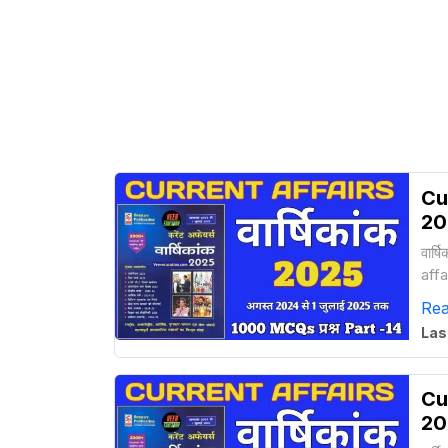
Cur
20
वार्
affa
rai
Re
Las
Cur
20