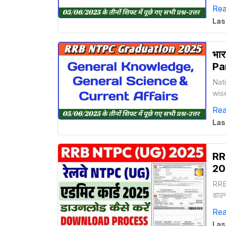
Re
Las
भार
Pa
Nati
wis
List
Re
Las
RR
202
RRB 
डाउन
दस्ता
Re
Las