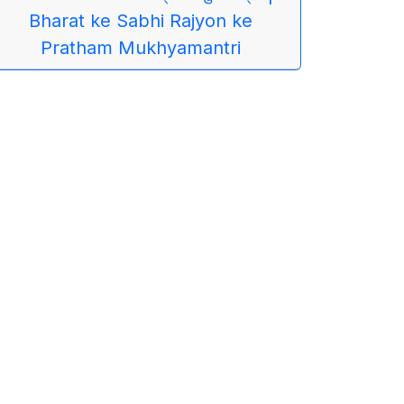
Bharat ke Sabhi Rajyon ke
Pratham Mukhyamantri