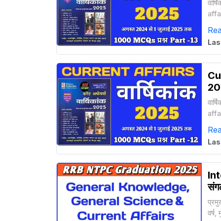
वार्
affa
rai
Re
Las
Cur
20
वार्
affa
rai
Re
Las
Int
संग
प्रमु
वर्ष