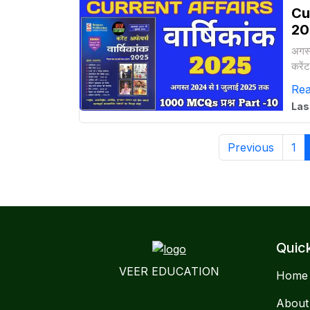
Cur
20
अगस्
करें
202
Re
Las
Previous
1
Quic
VEER EDUCATION
Home
About