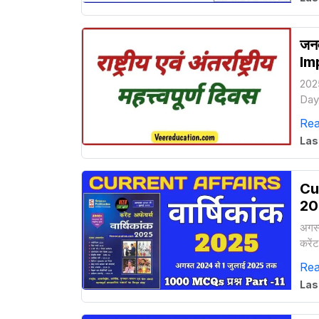
जनव
Im
2025
Days
202
Re
Las
Cur
20
अगस्
करें
202
Re
Las